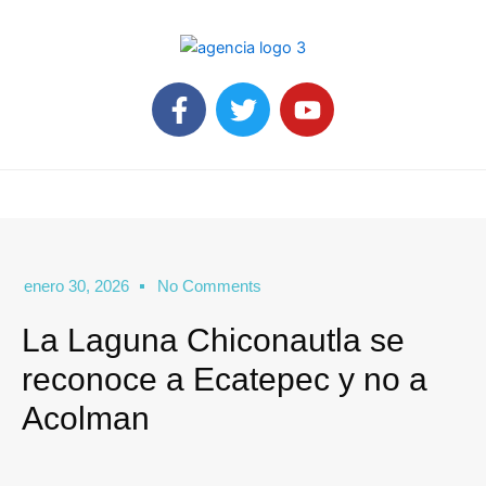
Ir
al
contenido
F
T
Y
a
w
o
c
i
u
e
t
t
b
t
u
o
e
b
o
r
e
k
enero 30, 2026
No Comments
-
La Laguna Chiconautla se
f
reconoce a Ecatepec y no a
Acolman