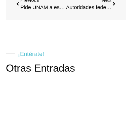
Previous
Next
Pide UNAM a estudiantes protegerse de las enfermedades respiratorias de regreso a clases
Autoridades federales y estatales detienen a 11 personas vinculadas con homicidios en el Estado de México de bandas delictivas
¡Entérate!
Otras Entradas